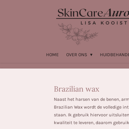
Ga
direct
naar
de
hoofdinhoud
HOME
OVER ONS
HUIDBEHAND
Brazilian wax
Naast het harsen van de benen, arme
Brazilian Wax wordt de volledige in
staan. Ik gebruik hiervoor uitsluite
kwaliteit te leveren, daarom gebrui