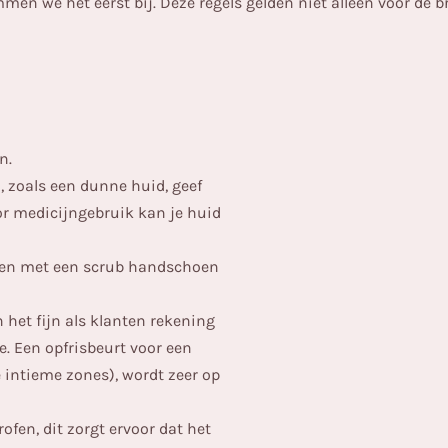
mmen we het eerst bij. Deze regels gelden niet alleen voor de 
n.
 zoals een dunne huid, geef
or medicijngebruik kan je huid
ren met een scrub handschoen
 het fijn als klanten rekening
. Een opfrisbeurt voor een
 intieme zones), wordt zeer op
ofen, dit zorgt ervoor dat het