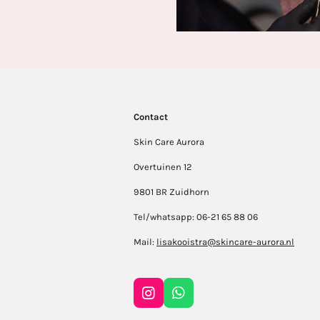
Contact
Skin Care Aurora
Overtuinen 12
9801 BR Zuidhorn
Tel/whatsapp: 06-21 65 88 06
Mail:
lisakooistra@skincare-aurora.nl
I
W
n
h