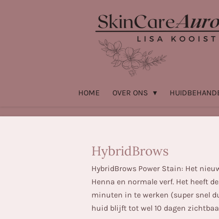
Ga
direct
naar
de
hoofdinhoud
HOME
OVER ONS
HUIDBEHAND
HybridBrows
HybridBrows Power Stain: Het nieuws
Henna en normale verf. Het heeft de
minuten in te werken (super snel dus
huid blijft tot wel 10 dagen zichtba